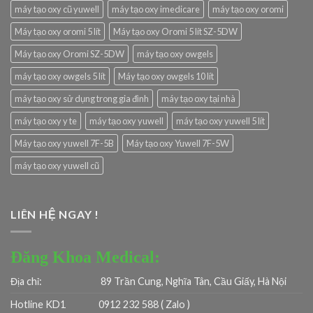
máy tạo oxy cũ yuwell
máy tạo oxy imedicare
máy tạo oxy oromi
Máy tạo oxy oromi 5 lít
Máy tạo oxy Oromi 5 lít SZ-5DW
Máy tạo oxy Oromi SZ-5DW
máy tạo oxy owgels
máy tạo oxy owgels 5 lít
Máy tạo oxy owgels 10 lít
máy tạo oxy sử dụng trong gia đình
máy tạo oxy tại nhà
máy tạo oxy y te
máy tạo oxy yuwell
máy tạo oxy yuwell 5 lít
Máy tạo oxy yuwell 7F-5B
Máy tạo oxy Yuwell 7F-5W
máy tạo oxy yuwell cũ
LIÊN HỆ NGAY !
Đăng Khoa Medical:
Địa chỉ:
89 Trần Cung, Nghĩa Tân, Cầu Giấy, Hà Nội
Hotline KD1
0912 232 588 ( Zalo )