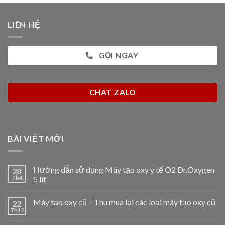
6.500.000 ₫.
5.800.000 ₫.
LIÊN HỆ
GỌI NGAY
CHAT ZALO
BÀI VIẾT MỚI
Hướng dẫn sử dụng Máy tạo oxy y tế O2 Dr.Oxygen
28
Th4
5 lít
Máy tạo oxy cũ – Thu mua lại các loại máy tạo oxy cũ
22
Th12