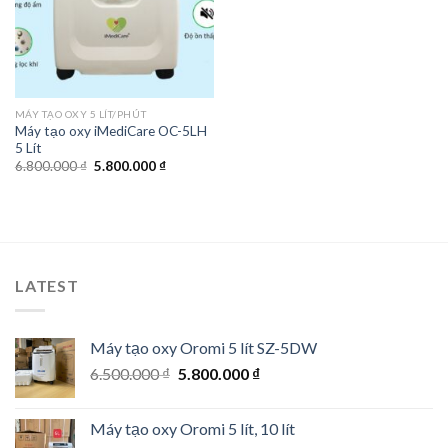
MÁY TẠO OXY 5 LÍT/PHÚT
Máy tạo oxy iMediCare OC-5LH
5 Lít
Original
Current
6.800.000
₫
5.800.000
₫
price
price
was:
is:
6.800.000 ₫.
5.800.000 ₫.
LATEST
Máy tạo oxy Oromi 5 lít SZ-5DW
Original
Current
6.500.000
₫
5.800.000
₫
price
price
was:
is:
Máy tạo oxy Oromi 5 lít, 10 lít
6.500.000 ₫.
5.800.000 ₫.