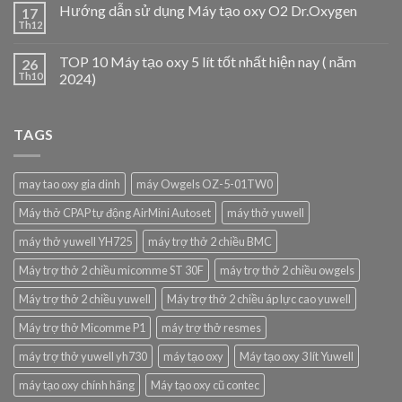
Hướng dẫn sử dụng Máy tạo oxy O2 Dr.Oxygen
17
Th12
TOP 10 Máy tạo oxy 5 lít tốt nhất hiện nay ( năm
26
Th10
2024)
TAGS
may tao oxy gia dinh
máy Owgels OZ-5-01TW0
Máy thở CPAP tự động AirMini Autoset
máy thở yuwell
máy thở yuwell YH725
máy trợ thở 2 chiều BMC
Máy trợ thở 2 chiều micomme ST 30F
máy trợ thở 2 chiều owgels
Máy trợ thở 2 chiều yuwell
Máy trợ thở 2 chiều áp lực cao yuwell
Máy trợ thở Micomme P1
máy trợ thở resmes
máy trợ thở yuwell yh730
máy tạo oxy
Máy tạo oxy 3 lít Yuwell
máy tạo oxy chính hãng
Máy tạo oxy cũ contec