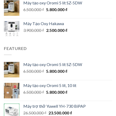
Máy tạo oxy Oromi 5 lít SZ-5DW
6.800.000 ₫.
5.900.000 ₫.
Original
Current
6.500.000
₫
5.800.000
₫
price
price
was:
is:
Máy Tạo Oxy Hakawa
6.500.000 ₫.
5.800.000 ₫.
Original
Current
3.900.000
₫
2.500.000
₫
price
price
was:
is:
3.900.000 ₫.
2.500.000 ₫.
FEATURED
Máy tạo oxy Oromi 5 lít SZ-5DW
Original
Current
6.500.000
₫
5.800.000
₫
price
price
was:
is:
Máy tạo oxy Oromi 5 lít, 10 lít
6.500.000 ₫.
5.800.000 ₫.
Original
Current
6.500.000
₫
5.800.000
₫
price
price
was:
is:
Máy trợ thở Yuwell YH-730 BiPAP
6.500.000 ₫.
5.800.000 ₫.
Original
Current
26.500.000
₫
23.500.000
₫