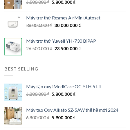
Original
Current
6.500.000
₫
5.800.000
₫
price
price
was:
is:
Máy trợ thở Resmes AirMini Autoset
6.500.000 ₫.
5.800.000 ₫.
Original
Current
38.000.000
₫
30.000.000
₫
price
price
was:
is:
Máy trợ thở Yuwell YH-730 BiPAP
38.000.000 ₫.
30.000.000 ₫.
Original
Current
26.500.000
₫
23.500.000
₫
price
price
was:
is:
26.500.000 ₫.
23.500.000 ₫.
BEST SELLING
Máy tạo oxy iMediCare OC-5LH 5 Lít
Original
Current
6.800.000
₫
5.800.000
₫
price
price
was:
is:
Máy tạo Oxy Alkato SZ-5AW thế hệ mới 2024
6.800.000 ₫.
5.800.000 ₫.
Original
Current
6.800.000
₫
5.900.000
₫
price
price
was:
is: