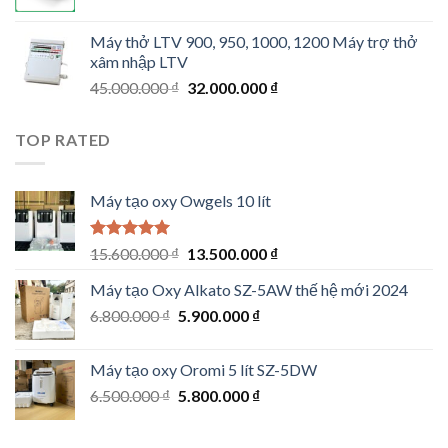
price
price
was:
is:
Máy thở LTV 900, 950, 1000, 1200 Máy trợ thở
26.500.000 ₫.
23.500.000 ₫.
xâm nhập LTV
Original
Current
45.000.000
₫
32.000.000
₫
price
price
was:
is:
TOP RATED
45.000.000 ₫.
32.000.000 ₫.
Máy tạo oxy Owgels 10 lít
Rated
5.00
Original
Current
15.600.000
₫
13.500.000
₫
out of 5
price
price
Máy tạo Oxy Alkato SZ-5AW thế hệ mới 2024
was:
is:
Original
Current
6.800.000
₫
5.900.000
15.600.000 ₫.
₫
13.500.000 ₫.
price
price
was:
is:
Máy tạo oxy Oromi 5 lít SZ-5DW
6.800.000 ₫.
5.900.000 ₫.
Original
Current
6.500.000
₫
5.800.000
₫
price
price
was:
is: