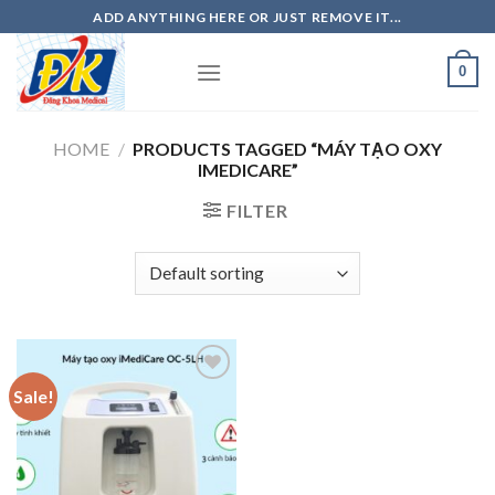
Skip
ADD ANYTHING HERE OR JUST REMOVE IT...
to
content
0
HOME
/
PRODUCTS TAGGED “MÁY TẠO OXY
IMEDICARE”
FILTER
Sale!
Add to
wishlist