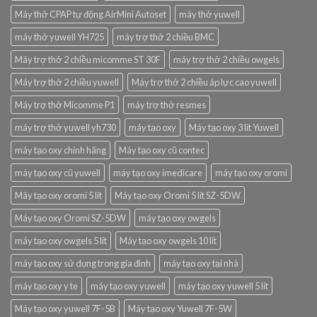
Máy thở CPAP tự động AirMini Autoset
máy thở yuwell
máy thở yuwell YH725
máy trợ thở 2 chiều BMC
Máy trợ thở 2 chiều micomme ST 30F
máy trợ thở 2 chiều owgels
Máy trợ thở 2 chiều yuwell
Máy trợ thở 2 chiều áp lực cao yuwell
Máy trợ thở Micomme P1
máy trợ thở resmes
máy trợ thở yuwell yh730
máy tạo oxy
Máy tạo oxy 3 lít Yuwell
máy tạo oxy chính hãng
Máy tạo oxy cũ contec
máy tạo oxy cũ yuwell
máy tạo oxy imedicare
máy tạo oxy oromi
Máy tạo oxy oromi 5 lít
Máy tạo oxy Oromi 5 lít SZ-5DW
Máy tạo oxy Oromi SZ-5DW
máy tạo oxy owgels
máy tạo oxy owgels 5 lít
Máy tạo oxy owgels 10 lít
máy tạo oxy sử dụng trong gia đình
máy tạo oxy tại nhà
máy tạo oxy y te
máy tạo oxy yuwell
máy tạo oxy yuwell 5 lít
Máy tạo oxy yuwell 7F-5B
Máy tạo oxy Yuwell 7F-5W