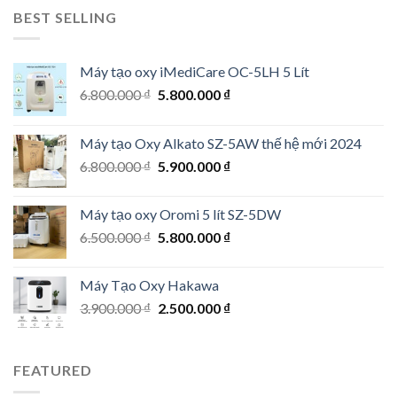
26.500.000 ₫.
23.500.000 ₫.
BEST SELLING
Máy tạo oxy iMediCare OC-5LH 5 Lít
Original
Current
6.800.000
₫
5.800.000
₫
price
price
was:
is:
Máy tạo Oxy Alkato SZ-5AW thế hệ mới 2024
6.800.000 ₫.
5.800.000 ₫.
Original
Current
6.800.000
₫
5.900.000
₫
price
price
was:
is:
Máy tạo oxy Oromi 5 lít SZ-5DW
6.800.000 ₫.
5.900.000 ₫.
Original
Current
6.500.000
₫
5.800.000
₫
price
price
was:
is:
Máy Tạo Oxy Hakawa
6.500.000 ₫.
5.800.000 ₫.
Original
Current
3.900.000
₫
2.500.000
₫
price
price
was:
is:
3.900.000 ₫.
2.500.000 ₫.
FEATURED