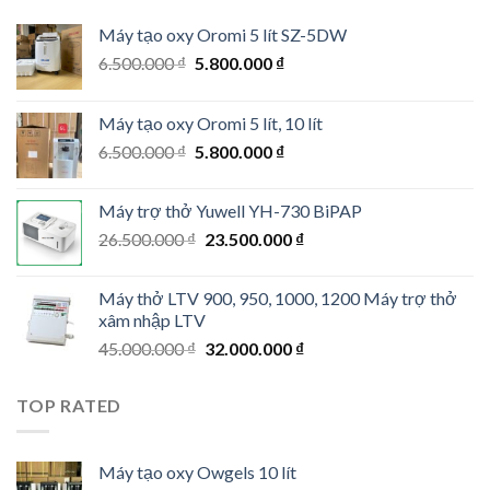
Máy tạo oxy Oromi 5 lít SZ-5DW
Original
Current
6.500.000
₫
5.800.000
₫
price
price
was:
is:
Máy tạo oxy Oromi 5 lít, 10 lít
6.500.000 ₫.
5.800.000 ₫.
Original
Current
6.500.000
₫
5.800.000
₫
price
price
was:
is:
Máy trợ thở Yuwell YH-730 BiPAP
6.500.000 ₫.
5.800.000 ₫.
Original
Current
26.500.000
₫
23.500.000
₫
price
price
was:
is:
Máy thở LTV 900, 950, 1000, 1200 Máy trợ thở
26.500.000 ₫.
23.500.000 ₫.
xâm nhập LTV
Original
Current
45.000.000
₫
32.000.000
₫
price
price
was:
is:
TOP RATED
45.000.000 ₫.
32.000.000 ₫.
Máy tạo oxy Owgels 10 lít