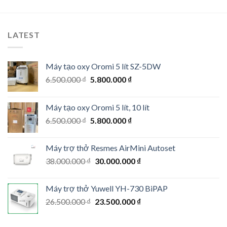
LATEST
Máy tạo oxy Oromi 5 lít SZ-5DW
Original
Current
6.500.000
₫
5.800.000
₫
price
price
was:
is:
Máy tạo oxy Oromi 5 lít, 10 lít
6.500.000 ₫.
5.800.000 ₫.
Original
Current
6.500.000
₫
5.800.000
₫
price
price
was:
is:
Máy trợ thở Resmes AirMini Autoset
6.500.000 ₫.
5.800.000 ₫.
Original
Current
38.000.000
₫
30.000.000
₫
price
price
was:
is:
Máy trợ thở Yuwell YH-730 BiPAP
38.000.000 ₫.
30.000.000 ₫.
Original
Current
26.500.000
₫
23.500.000
₫
price
price
was:
is: