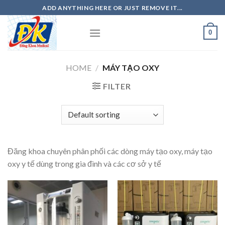
Skip
ADD ANYTHING HERE OR JUST REMOVE IT...
to
content
0
HOME
/
MÁY TẠO OXY
FILTER
Đăng khoa chuyên phân phối các dòng máy tạo oxy, máy tạo
oxy y tế dùng trong gia đình và các cơ sở y tế