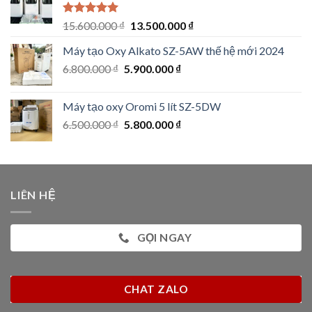
Rated
5.00
Original
Current
15.600.000
₫
13.500.000
₫
out of 5
price
price
Máy tạo Oxy Alkato SZ-5AW thế hệ mới 2024
was:
is:
Original
Current
6.800.000
₫
5.900.000
15.600.000 ₫.
₫
13.500.000 ₫.
price
price
was:
is:
Máy tạo oxy Oromi 5 lít SZ-5DW
6.800.000 ₫.
5.900.000 ₫.
Original
Current
6.500.000
₫
5.800.000
₫
price
price
was:
is:
6.500.000 ₫.
5.800.000 ₫.
LIÊN HỆ
GỌI NGAY
CHAT ZALO