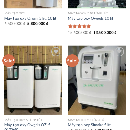
MÁY TẠO OXY
MÁY TẠO OXY 10 LÍT/PHÚT
Máy tạo oxy Oromi 5 lít, 10 lít
Máy tạo oxy Owgels 10 lít
Original
Current
6.500.000
₫
5.800.000
₫
price
price
was:
is:
Original
Current
15.600.000
₫
13.500.000
₫
Rated
5.00
6.500.000 ₫.
5.800.000 ₫.
price
price
out of 5
was:
is:
15.600.000 ₫.
13.500.
Sale!
Sale!
Add to
Add to
wishlist
wishlist
MÁY TẠO OXY 5 LÍT/PHÚT
MÁY TẠO OXY 5 LÍT/PHÚT
Máy tạo oxy Owgels OZ-5-
Máy tạo oxy Simake 5 lít
01TW0
Original
Current