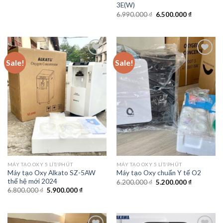
3E(W)
Original
Current
6.990.000
₫
6.500.000
₫
price
price
was:
is:
6.990.000 ₫.
6.500.000 
Sale!
Sale!
Add to
Add to
wishlist
wishlist
MÁY TẠO OXY 5 LÍT/PHÚT
MÁY TẠO OXY 5 LÍT/PHÚT
Máy tạo Oxy Alkato SZ-5AW
Máy tạo Oxy chuẩn Y tế O2
thế hệ mới 2024
Original
Current
6.200.000
₫
5.200.000
₫
price
price
Original
Current
6.800.000
₫
5.900.000
₫
was:
is:
price
price
6.200.000 ₫.
5.200.000 
was:
is:
6.800.000 ₫.
5.900.000 ₫.