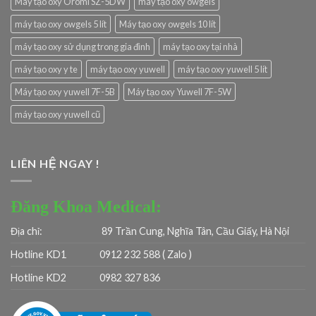
Máy tạo oxy Oromi SZ-5DW
máy tạo oxy owgels
máy tạo oxy owgels 5 lít
Máy tạo oxy owgels 10 lít
máy tạo oxy sử dụng trong gia đình
máy tạo oxy tại nhà
máy tạo oxy y te
máy tạo oxy yuwell
máy tạo oxy yuwell 5 lít
Máy tạo oxy yuwell 7F-5B
Máy tạo oxy Yuwell 7F-5W
máy tạo oxy yuwell cũ
LIÊN HỆ NGAY !
Đăng Khoa Medical:
Địa chỉ:
89 Trần Cung, Nghĩa Tân, Cầu Giấy, Hà Nội
Hotline KD1
0912 232 588 ( Zalo )
Hotline KD2
0982 327 836