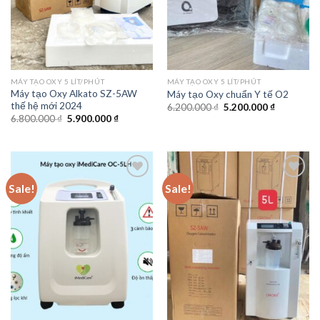
MÁY TẠO OXY 5 LÍT/PHÚT
MÁY TẠO OXY 5 LÍT/PHÚT
Máy tạo Oxy Alkato SZ-5AW
Máy tạo Oxy chuẩn Y tế O2
thế hệ mới 2024
Original
Current
6.200.000
₫
5.200.000
₫
price
price
Original
Current
6.800.000
₫
5.900.000
₫
was:
is:
price
price
6.200.000 ₫.
5.200.000 
was:
is:
6.800.000 ₫.
5.900.000 ₫.
Sale!
Sale!
Add to
Add to
wishlist
wishlist