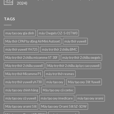
Th10
2024)
TAGS
may tao oxy gia dinh
máy Owgels OZ-5-01TW0
Máy thở CPAP tự động AirMini Autoset
máy thở yuwell
máy thở yuwell YH725
máy trợ thở 2 chiều BMC
Máy trợ thở 2 chiều micomme ST 30F
máy trợ thở 2 chiều owgels
Máy trợ thở 2 chiều yuwell
Máy trợ thở 2 chiều áp lực cao yuwell
Máy trợ thở Micomme P1
máy trợ thở resmes
máy trợ thở yuwell yh730
máy tạo oxy
Máy tạo oxy 3 lít Yuwell
máy tạo oxy chính hãng
Máy tạo oxy cũ contec
máy tạo oxy cũ yuwell
máy tạo oxy imedicare
máy tạo oxy oromi
Máy tạo oxy oromi 5 lít
Máy tạo oxy Oromi 5 lít SZ-5DW