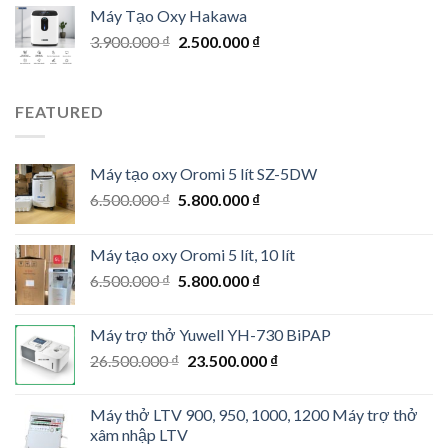
was:
is:
Máy Tạo Oxy Hakawa
6.500.000 ₫.
5.800.000 ₫.
Original
Current
3.900.000
₫
2.500.000
₫
price
price
was:
is:
3.900.000 ₫.
2.500.000 ₫.
FEATURED
Máy tạo oxy Oromi 5 lít SZ-5DW
Original
Current
6.500.000
₫
5.800.000
₫
price
price
was:
is:
Máy tạo oxy Oromi 5 lít, 10 lít
6.500.000 ₫.
5.800.000 ₫.
Original
Current
6.500.000
₫
5.800.000
₫
price
price
was:
is:
Máy trợ thở Yuwell YH-730 BiPAP
6.500.000 ₫.
5.800.000 ₫.
Original
Current
26.500.000
₫
23.500.000
₫
price
price
was:
is:
Máy thở LTV 900, 950, 1000, 1200 Máy trợ thở
26.500.000 ₫.
23.500.000 ₫.
xâm nhập LTV