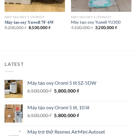
MÁY TẠO OXY 5 LÍT/PHÚT
MÁY TẠO OXY 5 LÍT/PHÚT
𝐌𝐚́𝐲 𝐭𝐚̣𝐨 𝐨𝐱𝐲 𝐘𝐮𝐰𝐞𝐥𝐥 𝟕𝐅-𝟔𝐖
Máy tạo oxy Yuwell YU300
Original
Current
Original
Current
9.200.000
₫
8.500.000
₫
4.500.000
₫
3.200.000
₫
price
price
price
price
was:
is:
was:
is:
9.200.000 ₫.
8.500.000 ₫.
4.500.000 ₫.
3.200.000 
LATEST
Máy tạo oxy Oromi 5 lít SZ-5DW
Original
Current
6.500.000
₫
5.800.000
₫
price
price
was:
is:
Máy tạo oxy Oromi 5 lít, 10 lít
6.500.000 ₫.
5.800.000 ₫.
Original
Current
6.500.000
₫
5.800.000
₫
price
price
was:
is:
Máy trợ thở Resmes AirMini Autoset
6.500.000 ₫.
5.800.000 ₫.