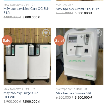
MÁY TẠO OXY 5 LÍT/PHÚT
MÁY TẠO OXY
Máy tạo oxy iMediCare OC-5LH
Máy tạo oxy Oromi 5 lít, 10 lít
5 Lít
Original
Current
6.500.000
₫
5.800.000
₫
price
price
Original
Current
6.800.000
₫
5.800.000
₫
was:
is:
price
price
6.500.000 ₫.
5.800.000 
was:
is:
6.800.000 ₫.
5.800.000 ₫.
Sale!
Sale!
Add to
Add to
wishlist
wishlist
MÁY TẠO OXY 5 LÍT/PHÚT
MÁY TẠO OXY 5 LÍT/PHÚT
Máy tạo oxy Owgels OZ-5-
Máy tạo oxy Simake 5 lít
01TW0
Original
Current
6.800.000
₫
5.600.000
₫
price
price
Original
Current
8.900.000
₫
7.500.000
₫
was:
is:
price
price
6.800.000 ₫.
5.600.000 