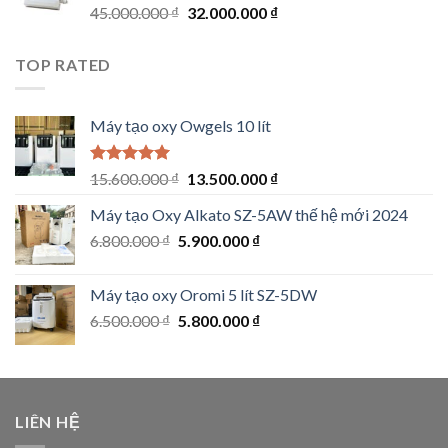
Original
Current
45.000.000
₫
32.000.000
₫
price
price
was:
is:
TOP RATED
45.000.000 ₫.
32.000.000 ₫.
Máy tạo oxy Owgels 10 lít
Rated
5.00
Original
Current
15.600.000
₫
13.500.000
₫
out of 5
price
price
Máy tạo Oxy Alkato SZ-5AW thế hệ mới 2024
was:
is:
Original
Current
6.800.000
₫
5.900.000
15.600.000 ₫.
₫
13.500.000 ₫.
price
price
was:
is:
Máy tạo oxy Oromi 5 lít SZ-5DW
6.800.000 ₫.
5.900.000 ₫.
Original
Current
6.500.000
₫
5.800.000
₫
price
price
was:
is:
6.500.000 ₫.
5.800.000 ₫.
LIÊN HỆ