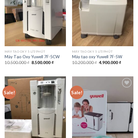
MÁY TẠO OXY 5 LÍT/PHÚT
MÁY TẠO OXY 5 LÍT/PHÚT
Máy Tạo Oxy Yuwell 7F-5CW
Máy tạo oxy Yuwell 7F-5W
Original
Current
Original
Current
10.500.000
₫
8.500.000
₫
10.200.000
₫
4.900.000
₫
price
price
price
price
was:
is:
was:
is:
10.500.000 ₫.
8.500.000 ₫.
10.200.000 ₫.
4.900.00
Sale!
Sale!
Add to
Add to
wishlist
wishlist