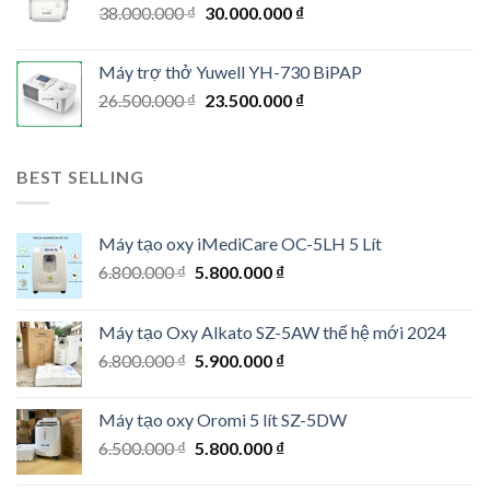
Original
Current
38.000.000
₫
30.000.000
₫
price
price
was:
is:
Máy trợ thở Yuwell YH-730 BiPAP
38.000.000 ₫.
30.000.000 ₫.
Original
Current
26.500.000
₫
23.500.000
₫
price
price
was:
is:
26.500.000 ₫.
23.500.000 ₫.
BEST SELLING
Máy tạo oxy iMediCare OC-5LH 5 Lít
Original
Current
6.800.000
₫
5.800.000
₫
price
price
was:
is:
Máy tạo Oxy Alkato SZ-5AW thế hệ mới 2024
6.800.000 ₫.
5.800.000 ₫.
Original
Current
6.800.000
₫
5.900.000
₫
price
price
was:
is:
Máy tạo oxy Oromi 5 lít SZ-5DW
6.800.000 ₫.
5.900.000 ₫.
Original
Current
6.500.000
₫
5.800.000
₫
price
price